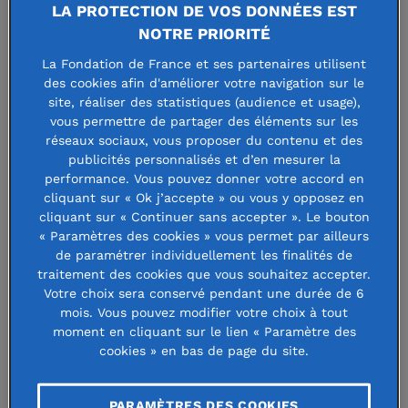
LA PROTECTION DE VOS DONNÉES EST
activité physique.
NOTRE PRIORITÉ
La Fondation de France et ses partenaires utilisent
Convaincue que le sport est un atout, la Fondation de
des cookies afin d'améliorer votre navigation sur le
site, réaliser des statistiques (audience et usage),
France a choisi de le placer au cœur de plusieurs de ses
vous permettre de partager des éléments sur les
programmes et d’en faire un outil transverse. La pratique
réseaux sociaux, vous proposer du contenu et des
sportive est ainsi présente dans les actions dédiées à la
publicités personnalisés et d’en mesurer la
performance. Vous pouvez donner votre accord en
santé, aux personnes âgées, à l’éducation, à la lutte contre
cliquant sur « Ok j’accepte » ou vous y opposez en
les discriminations ou encore à l’aide aux plus vulnérables.
cliquant sur « Continuer sans accepter ». Le bouton
Parallèlement, plus d’une vingtaine de fondations abritées
« Paramètres des cookies » vous permet par ailleurs
de paramétrer individuellement les finalités de
se mobilisent elles aussi pour porter ses valeurs comme la
traitement des cookies que vous souhaitez accepter.
Fondation Lacoste
, qui soutient l’épanouissement des
Votre choix sera conservé pendant une durée de 6
jeunes dans les valeurs d'esprit d’équipe, de persévérance
mois. Vous pouvez modifier votre choix à tout
moment en cliquant sur le lien « Paramètre des
et dépassement de soi à travers des projets d’éducation
cookies » en bas de page du site.
par le sport, ou la
Fondation Fitness Park
qui lutte contre
la sédentarité et contribue à la reconstruction physique et
PARAMÈTRES DES COOKIES