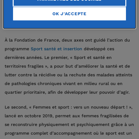
psychologique des publics vulnérables, en particulier les
jeunes, les femmes et les personnes malades.
OK J'ACCEPTE
Sport, santé et insertion
À la Fondation de France, deux axes ont guidé l’action du
programme
Sport santé et insertion
développé ces
dernières années. Le premier, « Sport et santé en
territoires fragiles », a pour but d’améliorer la santé et de
lutter contre la récidive ou la rechute des malades atteints
de pathologies chroniques vivant en milieu rural ou en
quartier prioritaire, afin de développer leur pouvoir d’agir.
Le second, « Femmes et sport : vers un nouveau départ ! »,
lancé en octobre 2019, permet aux femmes fragilisées de
se reconstruire physiquement et psychiquement grâce à un
programme complet d’accompagnement où le sport est un