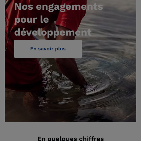
Nos engagements
pour le
développement
durable
En savoir plus
En quelques chiffres