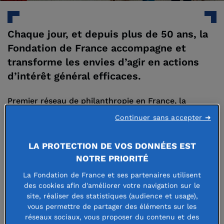
Chaque jour, et depuis plus de 50 ans, la
Fondation de France accompagne et
transforme les envies d’agir en actions
d’intérêt général efficaces.
Premier réseau de philanthropie en France, la
Fondation de France réunit donateurs, fondateurs,
Continuer sans accepter ➜
bénévoles et porteurs de projet sur tous les
LA PROTECTION DE VOS DONNÉES EST
territoires. Son ambition : contribuer à construire
NOTRE PRIORITÉ
des solutions efficaces et durables pour répondre
La Fondation de France et ses partenaires utilisent
aux enjeux de la société.
des cookies afin d'améliorer votre navigation sur le
site, réaliser des statistiques (audience et usage),
vous permettre de partager des éléments sur les
réseaux sociaux, vous proposer du contenu et des