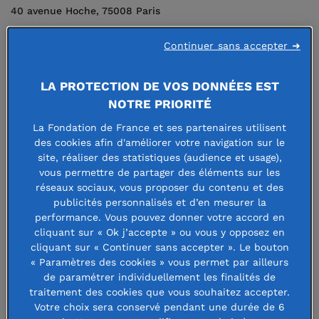
40 avenue Hoche, 75008 Paris
Téléphone : 01 44 21 31 00
Continuer sans accepter ➜
Fax : 01 44 21 31 01
webmaster@fdf.org
LA PROTECTION DE VOS DONNÉES EST
NOTRE PRIORITÉ
Directeur de la publication
Mme Axelle Davezac, directrice Générale de la
La Fondation de France et ses partenaires utilisent
des cookies afin d'améliorer votre navigation sur le
Fondation de France
site, réaliser des statistiques (audience et usage),
vous permettre de partager des éléments sur les
Hébergement
réseaux sociaux, vous proposer du contenu et des
publicités personnalisés et d’en mesurer la
performance. Vous pouvez donner votre accord en
Scaleway
cliquant sur « Ok j’accepte » ou vous y opposez en
8 rue de la Ville l’Evêque, 75008 Paris
cliquant sur « Continuer sans accepter ». Le bouton
Tél : +33 (0)1 84 13 00 00
« Paramètres des cookies » vous permet par ailleurs
de paramétrer individuellement les finalités de
Fax : +33 (0)899 173 788
traitement des cookies que vous souhaitez accepter.
Scaleway.com
Votre choix sera conservé pendant une durée de 6