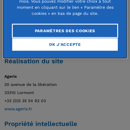
mois. Vous pouvez modifier votre choix à tout
Conception et réalisation graphique
moment en cliquant sur le lien « Paramètre des
cookies » en bas de page du site.
Bronx
34 boulevard Bonne Nouvelle
PARAMÈTRES DES COOKIES
75010 Paris
OK J'ACCEPTE
www.bronx.fr
Réalisation du site
Agerix
20 avenue de la libération
33310 Lormont
+33 (0)5 35 54 92 03
www.agerix.fr
Propriété intellectuelle