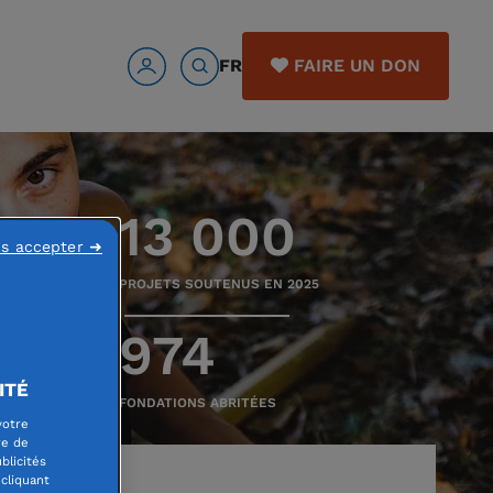
FR
FAIRE UN DON
13 000
ns accepter ➜
PROJETS SOUTENUS EN 2025
974
ITÉ
FONDATIONS ABRITÉES
votre
re de
blicités
cliquant