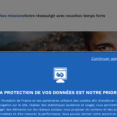
Nos missions
Notre réseau
Agir avec nous
Nos temps forts
 un monde
Continuer sa
A PROTECTION DE VOS DONNÉES EST NOTRE PRIOR
 Fondation de France et ses partenaires utilisent des cookies afin d'améliorer 
vigation sur le site, réaliser des statistiques (audience et usage), vous permett
ager des éléments sur les réseaux sociaux, vous proposer du contenu et des pu
nnalisés et d’en mesurer la performance. Vous pouvez donner votre accord en 