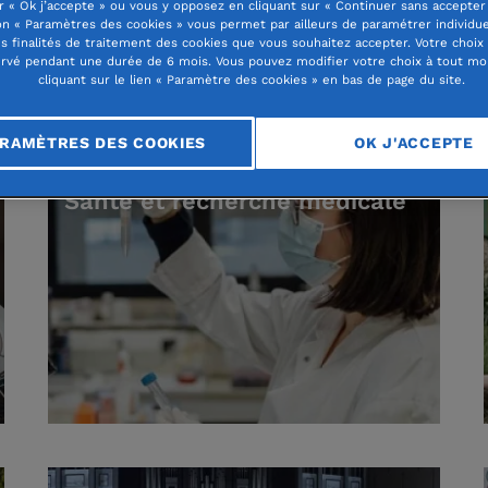
r « Ok j’accepte » ou vous y opposez en cliquant sur « Continuer sans accepter 
limat, éducation, santé, culture… la Fond
n « Paramètres des cookies » vous permet par ailleurs de paramétrer individu
es finalités de traitement des cookies que vous souhaitez accepter. Votre choix
ans tous les domaines de l’intérêt général
rvé pendant une durée de 6 mois. Vous pouvez modifier votre choix à tout m
al.
cliquant sur le lien « Paramètre des cookies » en bas de page du site.
RAMÈTRES DES COOKIES
OK J'ACCEPTE
Santé et recherche médicale