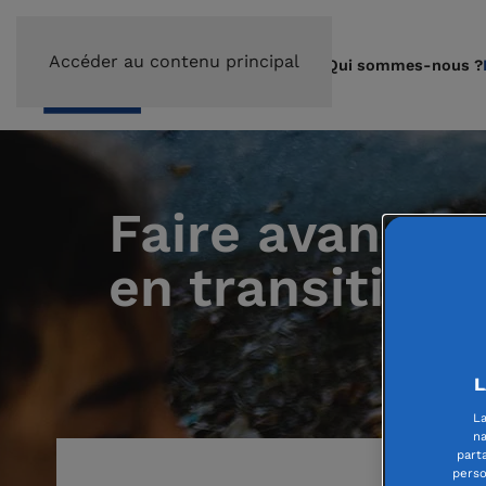
Accéder au contenu principal
Qui sommes-nous ?
Faire avancer
en transition
L
La
na
part
perso