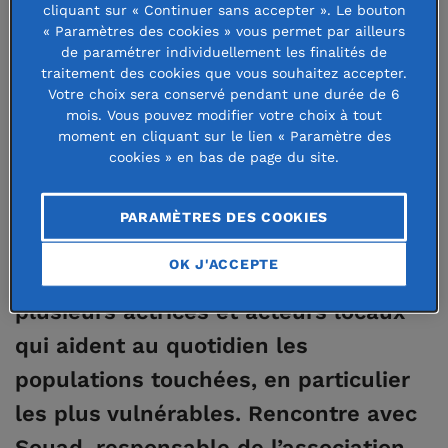
Maroc, une
cliquant sur « Continuer sans accepter ». Le bouton
« Paramètres des cookies » vous permet par ailleurs
équipe de la
de paramétrer individuellement les finalités de
Souad, responsable de
Fondation de
traitement des cookies que vous souhaitez accepter.
l’association Elkhir.
Votre choix sera conservé pendant une durée de 6
France s’est
mois. Vous pouvez modifier votre choix à tout
moment en cliquant sur le lien « Paramètre des
rendue sur place pour faire le point
cookies » en bas de page du site.
sur les actions menées par les
associations soutenues dans le cadre
PARAMÈTRES DES COOKIES
de l’opération Solidarité Maroc.
OK J'ACCEPTE
L’occasion de s’entretenir avec
plusieurs actrices et acteurs locaux
qui aident au quotidien les
populations touchées, en particulier
les plus vulnérables. Rencontre avec
Souad, responsable de l’association