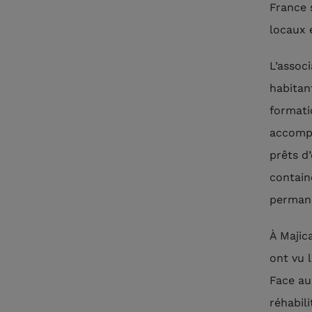
France s
locaux 
L’assoc
habitan
formati
accompa
prêts d
contain
permane
À Majic
ont vu 
Face au
réhabil