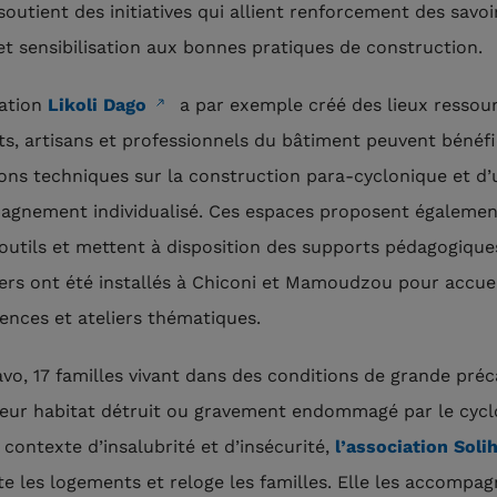
outient des initiatives qui allient renforcement des savoi
et sensibilisation aux bonnes pratiques de construction.
iation
Likoli Dago
a par exemple créé des lieux ressou
ts, artisans et professionnels du bâtiment peuvent bénéfi
ons techniques sur la construction para-cyclonique et d’
gnement individualisé. Ces espaces proposent égalemen
’outils et mettent à disposition des supports pédagogique
ers ont été installés à Chiconi et Mamoudzou pour accueil
nces et ateliers thématiques.
avo, 17 familles vivant dans des conditions de grande préc
leur habitat détruit ou gravement endommagé par le cycl
 contexte d’insalubrité et d’insécurité,
l’association Soli
ite les logements et reloge les familles. Elle les accompa