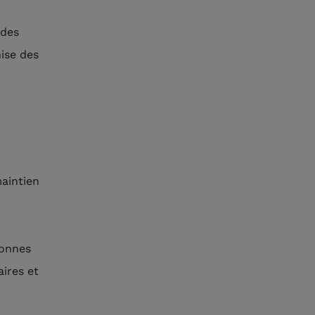
 des
nise des
maintien
sonnes
ires et