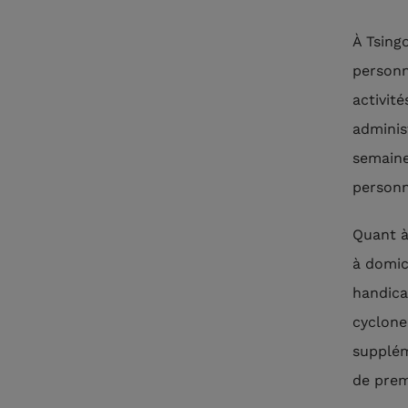
À Tsing
personn
activit
adminis
semaine
personn
Quant 
à domic
handica
cyclone
supplém
de prem