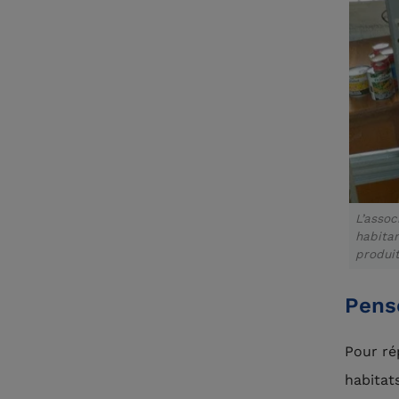
L’assoc
habitan
produit
Pens
Pour ré
habitat