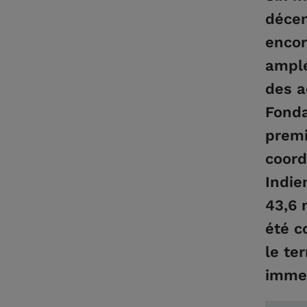
décem
encor
ample
des a
Fonda
premi
coord
Indie
43,6 
été c
le te
immen