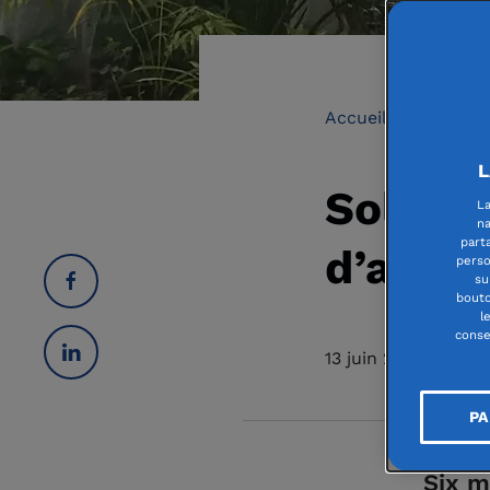
Accueil
Urgenc
L
Solidar
La
na
part
d’actio
perso
su
bouto
l
conse
13 juin 2025
PA
Six m