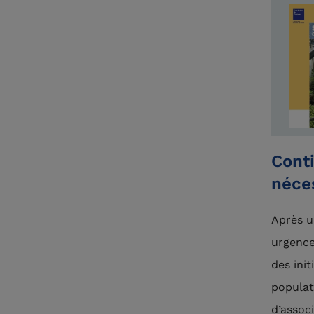
Cont
néce
Après u
urgence
des init
populat
d’assoc