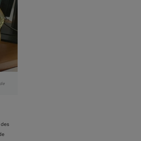
 de
 des
de