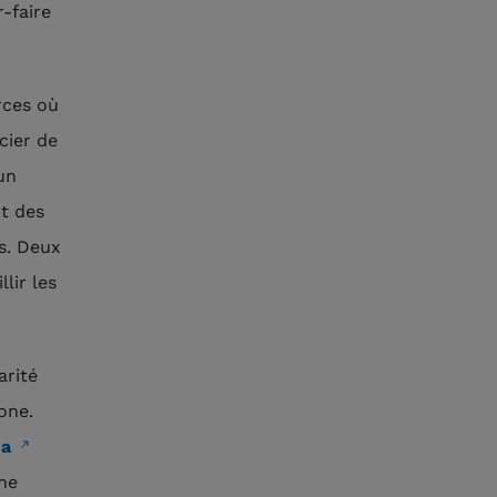
r-faire
rces où
cier de
un
t des
s. Deux
lir les
arité
one.
ha
gne