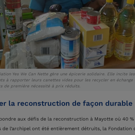
iation Yes We Can Nette gère une épicerie solidaire. Elle incite les
ts à rapporter leurs canettes vides pour les recycler en échange
s de première nécessité à prix réduits.
er la reconstruction de façon durable
pondre aux défis de la reconstruction à Mayotte où 40 %
s de l’archipel ont été entièrement détruits, la Fondation 