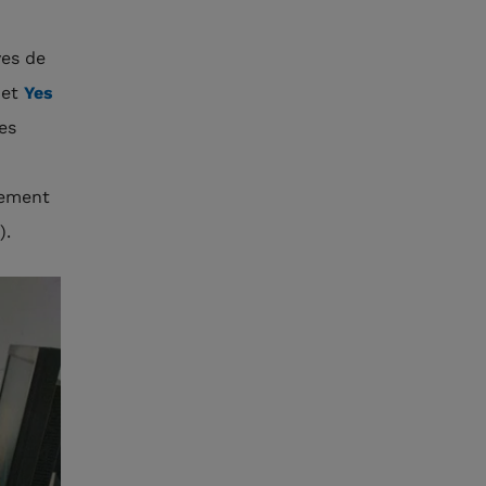
ves de
et
Yes
es
nement
).