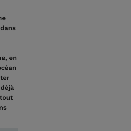
ne
 dans
ne, en
’océan
ter
 déjà
 tout
ins