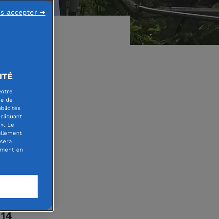
ns accepter ➜
ITÉ
votre
re de
blicités
cliquant
». Le
ellement
 sera
oment en
 14