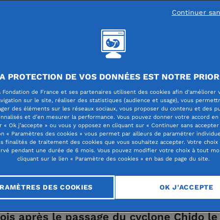
Continuer sa
es
A PROTECTION DE VOS DONNÉES EST NOTRE PRIOR
ité Mayotte : 6 mois
 Fondation de France et ses partenaires utilisent des cookies afin d'améliorer 
vigation sur le site, réaliser des statistiques (audience et usage), vous permett
ager des éléments sur les réseaux sociaux, vous proposer du contenu et des pu
ns
nnalisés et d’en mesurer la performance. Vous pouvez donner votre accord en 
r « Ok j’accepte » ou vous y opposez en cliquant sur « Continuer sans accepter 
n « Paramètres des cookies » vous permet par ailleurs de paramétrer individu
es finalités de traitement des cookies que vous souhaitez accepter. Votre choix
rvé pendant une durée de 6 mois. Vous pouvez modifier votre choix à tout m
cliquant sur le lien « Paramètre des cookies » en bas de page du site.
RAMÈTRES DES COOKIES
OK J'ACCEPTE
ois après le passage du cyclone Chido le