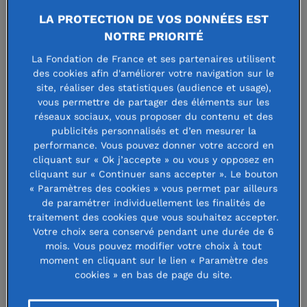
de la recherche (maladies
LA PROTECTION DE VOS DONNÉES EST
cardiovasculaires et cancer), et de
NOTRE PRIORITÉ
récompenser deux chercheurs pour
La Fondation de France et ses partenaires utilisent
leurs travaux prometteurs.
des cookies afin d'améliorer votre navigation sur le
site, réaliser des statistiques (audience et usage),
vous permettre de partager des éléments sur les
« C’est grâce à la générosité et à la confiance des
réseaux sociaux, vous proposer du contenu et des
donateurs que nous pouvons soutenir depuis plus de 50
publicités personnalisés et d’en mesurer la
performance. Vous pouvez donner votre accord en
ans des sujets majeurs de santé publique, pour favoriser
cliquant sur « Ok j’accepte » ou vous y opposez en
l’innovation et accélérer les découvertes scientifiques.
cliquant sur « Continuer sans accepter ». Le bouton
Merci à vous tous ! »
a introduit
Frédéric Théret
, directeur
« Paramètres des cookies » vous permet par ailleurs
de paramétrer individuellement les finalités de
du Développement de la Fondation de France soulignant le
traitement des cookies que vous souhaitez accepter.
rôle déterminant de la philanthropie dans le soutien à la
Votre choix sera conservé pendant une durée de 6
recherche médicale.
mois. Vous pouvez modifier votre choix à tout
moment en cliquant sur le lien « Paramètre des
cookies » en bas de page du site.
Retour en images