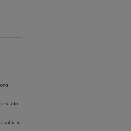
x
ions
eurs afin
ticulière