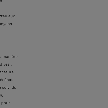
en
rtée aux
 moyens
de manière
atives ;
 acteurs
mécénat
 suivi du
s,
s pour