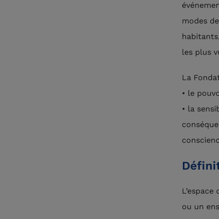
événement
modes de 
habitants
les plus v
La Fondat
• le pouvo
• la sens
conséquen
conscienc
Défini
L’espace d
ou un ens