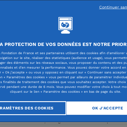
Continuer sa
 multiplication des crises et des catastrophes naturelles e
é, la Fondation de France souhaite encourager les initiat
s pour accélérer la résilience des territoires (entendue l
A PROTECTION DE VOS DONNÉES EST NOTRE PRIOR
crises et catastrophes (tempêtes, inondations, tremblem
 Fondation de France et ses partenaires utilisent des cookies afin d'améliorer 
icules, incendies…).
vigation sur le site, réaliser des statistiques (audience et usage), vous permett
ager des éléments sur les réseaux sociaux, vous proposer du contenu et des pu
f est de développer dans la durée une culture de la résilie
nnalisés et d’en mesurer la performance. Vous pouvez donner votre accord en 
r « Ok j’accepte » ou vous y opposez en cliquant sur « Continuer sans accepter 
par les habitants et l’ensemble des acteurs qui gèrent les
n « Paramètres des cookies » vous permet par ailleurs de paramétrer individu
es finalités de traitement des cookies que vous souhaitez accepter. Votre choix
s concernés. Il s’agit en particulier d’initier et de diffuser 
rvé pendant une durée de 6 mois. Vous pouvez modifier votre choix à tout m
cliquant sur le lien « Paramètre des cookies » en bas de page du site.
 innovantes permettant de traiter, face à ces crises ou
hes, des enjeux socio-urbains actuels (par exemple, la né
RAMÈTRES DES COOKIES
OK J'ACCEPTE
gner les habitants des zones à risque, notamment en m
ciales et culturelles). Il s’agit de favoriser l’anticipation d