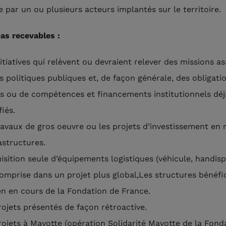
e par un ou plusieurs acteurs implantés sur le territoire.
as recevables :
itiatives qui relèvent ou devraient relever des missions a
s politiques publiques et, de façon générale, des obligati
es ou de compétences et financements institutionnels déj
fiés.
ravaux de gros oeuvre ou les projets d’investissement en 
astructures.
uisition seule d’équipements logistiques (véhicule, handis
omprise dans un projet plus global,Les structures bénéfi
en en cours de la Fondation de France.
rojets présentés de façon rétroactive.
rojets à Mayotte (opération Solidarité Mayotte de la Fond