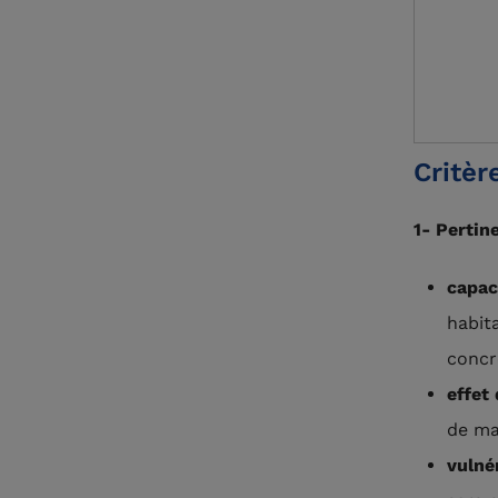
Critèr
1- Pertin
capac
habit
concr
effet 
de ma
vulné