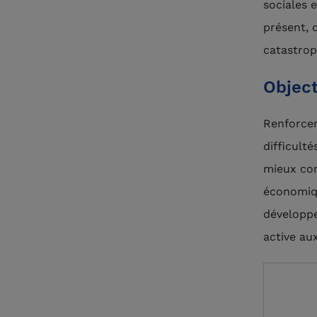
sociales 
présent, 
catastrop
Object
Renforcer
difficult
mieux com
économiqu
développe
active au