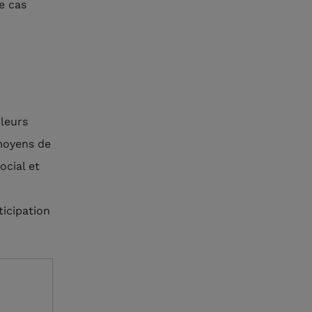
e cas
 leurs
 moyens de
cial et
icipation