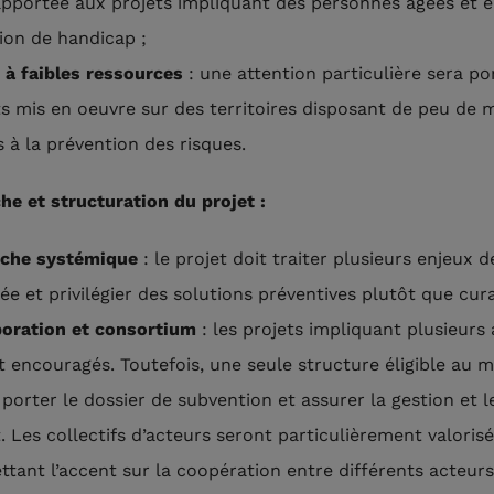
apportée aux projets impliquant des personnes âgées et 
tion de handicap ;
 à faibles ressources
: une attention particulière sera po
ts mis en oeuvre sur des territoires disposant de peu de
s à la prévention des risques.
he et structuration du projet :
che systémique
: le projet doit traiter plusieurs enjeux 
ée et privilégier des solutions préventives plutôt que cur
boration et consortium
: les projets impliquant plusieurs
t encouragés. Toutefois, une seule structure éligible au 
porter le dossier de subvention et assurer la gestion et le
. Les collectifs d’acteurs seront particulièrement valorisé
ttant l’accent sur la coopération entre différents acteur