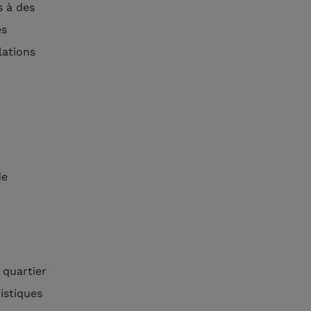
s à des
es
lations
de
n quartier
istiques