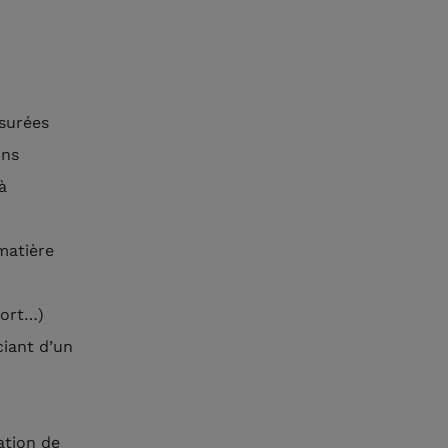
ssurées
ons
à
matière
port…)
ciant d’un
ation de