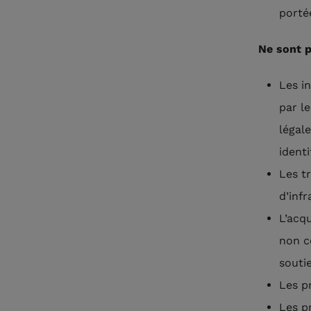
porté
Ne sont p
Les in
par le
légal
identi
Les t
d’infr
L’acq
non c
souti
Les p
Les p