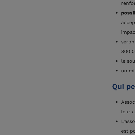
renfor
possib
accep
impac
seron
800 0
le so
un mi
Qui pe
Assoc
leur 
L’ass
est po