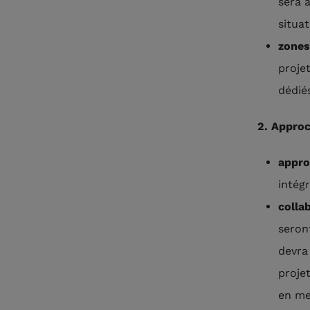
sera 
situa
zones
proje
dédié
2. Approc
appro
intégr
colla
seron
devra 
projet
en me