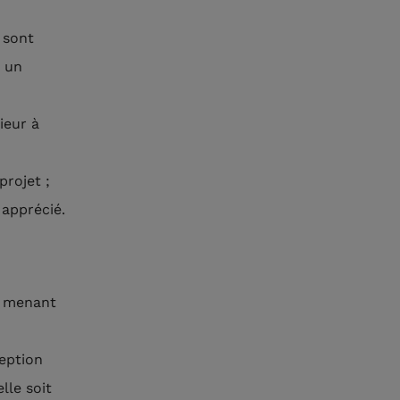
 sont
t un
ieur à
projet ;
apprécié.
et menant
ception
lle soit