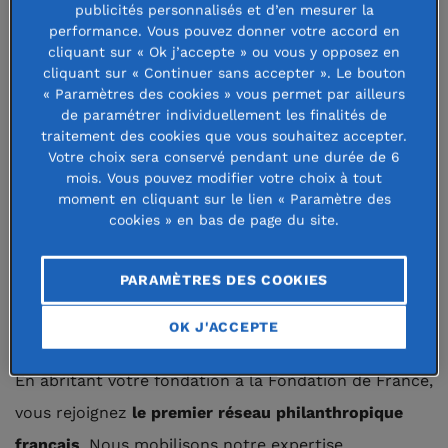
salariés au-delà de son activité économique.
publicités personnalisés et d’en mesurer la
performance. Vous pouvez donner votre accord en
cliquant sur « Ok j’accepte » ou vous y opposez en
Avec, pour tous, la volonté d’avoir
un impact positif
cliquant sur « Continuer sans accepter ». Le bouton
et durable sur la société
.
« Paramètres des cookies » vous permet par ailleurs
de paramétrer individuellement les finalités de
traitement des cookies que vous souhaitez accepter.
Votre choix sera conservé pendant une durée de 6
mois. Vous pouvez modifier votre choix à tout
À lire aussi :
Fondation, fonds de dotation,
moment en cliquant sur le lien « Paramètre des
association : quelles différences ?
cookies » en bas de page du site.
PARAMÈTRES DES COOKIES
Devenir fondateur à la Fondation
de France
OK J'ACCEPTE
En abritant votre fondation à la Fondation de France,
vous rejoignez
le premier réseau philanthropique
français
. Nous mobilisons notre expertise,