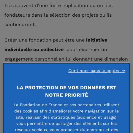
très souvent d'une forte implication du ou des
fondateurs dans la sélection des projets qu’ils
soutiendront.
Créer une fondation peut être une
initiative
individuelle ou collective
pour exprimer un
engagement personnel en lui donnant une dimension
supplémentaire, celle de
l’intérêt général
. C’est aussi
Continuer sans accepter ➜
parfois
l’histoire d’un couple, d’une famille, d’une
LA PROTECTION DE VOS DONNÉES EST
fratrie, d’un groupe d’amis
. Ou encore celle
NOTRE PRIORITÉ
d’un
entrepreneur
ou d’une
entreprise
– de la TPE
La Fondation de France et ses partenaires utilisent
au grand groupe international –, qui souhaite aligner
des cookies afin d'améliorer votre navigation sur le
sa stratégie d’entreprise, sa gouvernance et sa
site, réaliser des statistiques (audience et usage),
vous permettre de partager des éléments sur les
démarche philanthropique
,
tout en mobilisant ses
réseaux sociaux, vous proposer du contenu et des