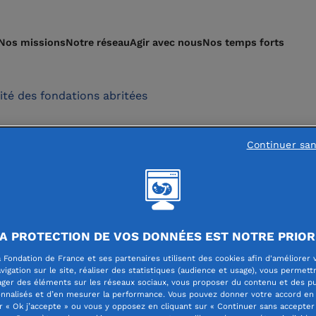
Nos missions
Notre réseau
Agir avec nous
Nos temps forts
lité des fondations abritées
Continuer sa
l à projets pour aider
de l'ASE de 16 à 25 an
tiative de la Fondation
A PROTECTION DE VOS DONNÉES EST NOTRE PRIOR
 Fondation de France et ses partenaires utilisent des cookies afin d'améliorer 
vigation sur le site, réaliser des statistiques (audience et usage), vous permett
ager des éléments sur les réseaux sociaux, vous proposer du contenu et des pu
nnalisés et d’en mesurer la performance. Vous pouvez donner votre accord en 
r « Ok j’accepte » ou vous y opposez en cliquant sur « Continuer sans accepter 