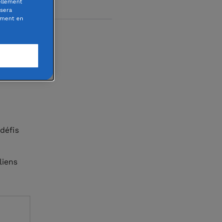
ellement
 sera
oment en
s
eux qui,
défis
liens