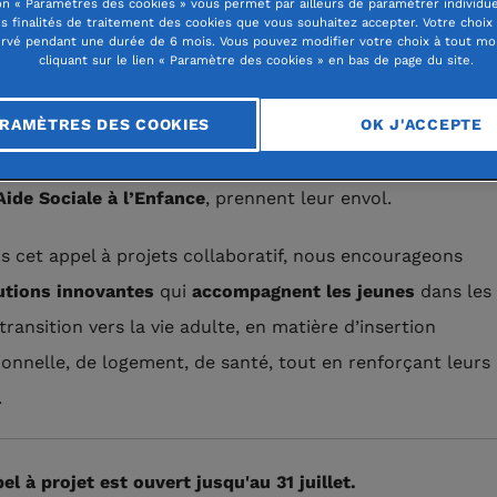
n « Paramètres des cookies » vous permet par ailleurs de paramétrer individu
es finalités de traitement des cookies que vous souhaitez accepter. Votre choix
rvé pendant une durée de 6 mois. Vous pouvez modifier votre choix à tout m
cliquant sur le lien « Paramètre des cookies » en bas de page du site.
RAMÈTRES DES COOKIES
OK J'ACCEPTE
iative de la Fondation du Nord,
11 partenaires
s’allient dan
ts-de-France
pour ouvrir de nouvelles voies à celles et c
Aide Sociale à l’Enfance
, prennent leur envol.
rs cet appel à projets collaboratif, nous encourageons
utions innovantes
qui
accompagnent les jeunes
dans les 
transition vers la vie adulte, en matière d’insertion
ionnelle, de logement, de santé, tout en renforçant leurs 
.
pel à projet est ouvert jusqu'au 31 juillet.