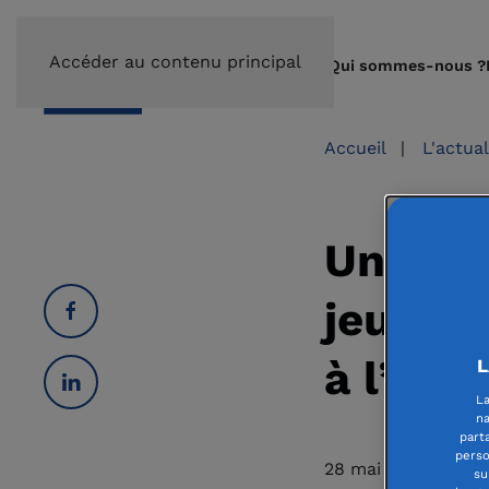
Accéder au contenu principal
Qui sommes-nous ?
Accueil
|
L'actua
Un appe
jeunes 
à l’ini
L
La
na
part
perso
28 mai 2026
su