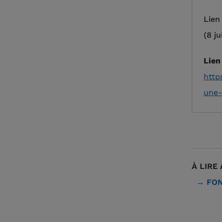
Lien
(8 ju
Lien
http
une-
À LIRE 
FON