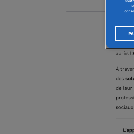
bouto
l
conse
PA
À l’init
les
Hau
après l’
À trave
des
sol
de leur 
profess
sociaux
L'ap