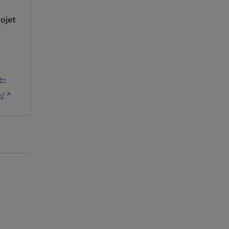
ojet
e-
e/