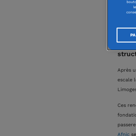
bouto
l
Depui
conse
numér
assoc
PA
prése
struc
Après u
escale l
Limoges
Ces ren
fondati
passerel
Afnic
se