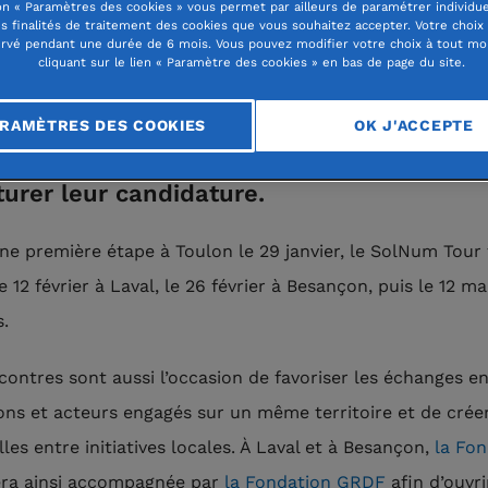
n « Paramètres des cookies » vous permet par ailleurs de paramétrer individu
es finalités de traitement des cookies que vous souhaitez accepter. Votre choix
s 2016, la fondation au service d’un
rvé pendant une durée de 6 mois. Vous pouvez modifier votre choix à tout m
cliquant sur le lien « Paramètre des cookies » en bas de page du site.
ique solidaire va à la rencontre des
iations dans toute la France pour leur
RAMÈTRES DES COOKIES
OK J'ACCEPTE
nter ses appels à projets et les aider à
turer leur candidature.
ne première étape à Toulon le 29 janvier, le SolNum Tour 
e 12 février à Laval, le 26 février à Besançon, puis le 12 ma
.
contres sont aussi l’occasion de favoriser les échanges e
ons et acteurs engagés sur un même territoire et de crée
les entre initiatives locales. À Laval et à Besançon,
la Fon
ra ainsi accompagnée par
la Fondation GRDF
afin d’ouvri