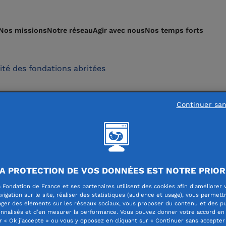
Nos missions
Notre réseau
Agir avec nous
Nos temps forts
lité des fondations abritées
Continuer sa
ation Afnic lance l’éd
u « SolNum Tour »
A PROTECTION DE VOS DONNÉES EST NOTRE PRIOR
 Fondation de France et ses partenaires utilisent des cookies afin d'améliorer 
vigation sur le site, réaliser des statistiques (audience et usage), vous permett
ager des éléments sur les réseaux sociaux, vous proposer du contenu et des pu
nnalisés et d’en mesurer la performance. Vous pouvez donner votre accord en 
r « Ok j’accepte » ou vous y opposez en cliquant sur « Continuer sans accepter 