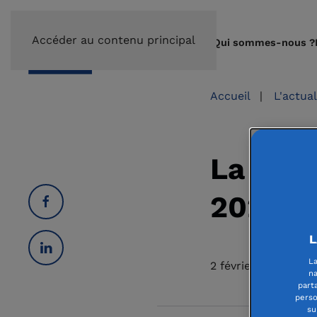
Accéder au contenu principal
Qui sommes-nous ?
Accueil
|
L'actua
La Fond
2026 d
L
La
2 février 2026
na
part
perso
su