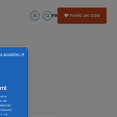
FR
FAIRE UN DON
ns accepter ➜
ition
ITÉ
votre
re de
blicités
cliquant
». Le