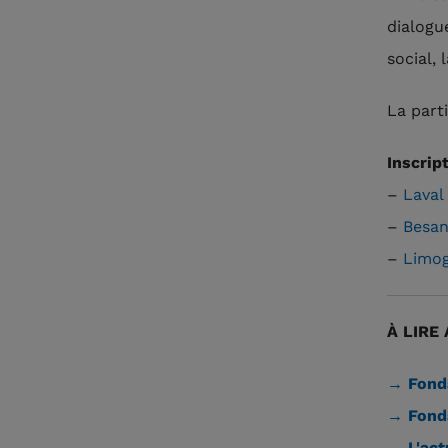
dialogu
social,
La parti
Inscript
–
Laval
–
Besa
–
Limo
À LIRE 
→ Fonda
→ Fonda
→ L'act