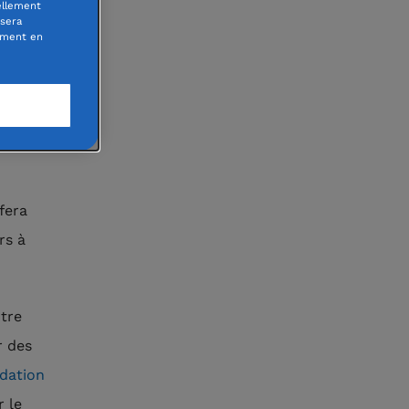
ellement
 sera
oment en
fera
rs à
ntre
r des
dation
r le