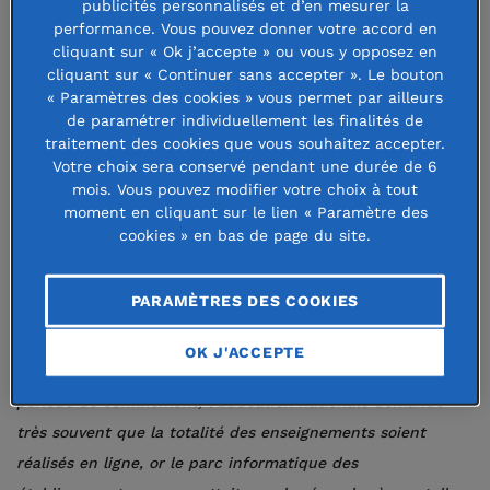
culturelles, ludiques et sportives
publicités personnalisés et d’en mesurer la
performance. Vous pouvez donner votre accord en
indispensables à l’équilibre des
cliquant sur « Ok j’accepte » ou vous y opposez en
enfants.
cliquant sur « Continuer sans accepter ». Le bouton
« Paramètres des cookies » vous permet par ailleurs
de paramétrer individuellement les finalités de
Pendant cette période d’isolement, la Fondation de France
traitement des cookies que vous souhaitez accepter.
a décidé de renforcer son soutien à la prise en charge de
Votre choix sera conservé pendant une durée de 6
mois. Vous pouvez modifier votre choix à tout
ces jeunes, fragilisés par une histoire personnelle
moment en cliquant sur le lien « Paramètre des
traumatisante. Avec deux volets : la scolarité et les activités
cookies » en bas de page du site.
extra-scolaires.
PARAMÈTRES DES COOKIES
Côté études, les lieux de vie des enfants seront pourvus de
tablettes numériques pour bénéficier des contenus
OK J'ACCEPTE
scolaires envoyés par leur école, collège ou lycée.
«
En cette
période de confinement, l’Education nationale demande
très souvent que la totalité des enseignements soient
réalisés en ligne, or le parc informatique des