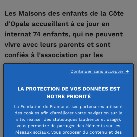
Les Maisons des enfants de la Côte
d'Opale accueillent à ce jour en
internat 74 enfants, qui ne peuvent
vivre avec leurs parents et sont
confiés à l’association par les
autorités judiciaires et
Continuer sans accepter ➜
administratives. A l’heure du
confinement, impossible de leur
LA PROTECTION DE VOS DONNÉES EST
accorder le droit de rentrer dans
NOTRE PRIORITÉ
leurs familles. Avec le soutien de la
La Fondation de France et ses partenaires utilisent
des cookies afin d'améliorer votre navigation sur le
Fondation de France, l’association
site, réaliser des statistiques (audience et usage),
vous permettre de partager des éléments sur les
s’adapte pour maintenir les activités
réseaux sociaux, vous proposer du contenu et des